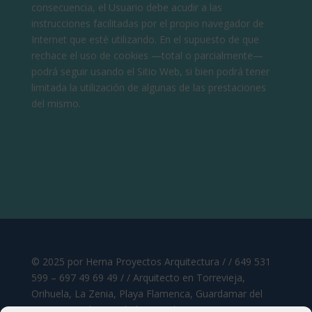
consecuencia, el Usuario debe acudir a las
instrucciones facilitadas por el propio navegador de
Internet que esté utilizando. En el supuesto de que
rechace el uso de cookies —total o parcialmente—
podrá seguir usando el Sitio Web, si bien podrá tener
limitada la utilización de algunas de las prestaciones
del mismo.
© 2025 por Herna Proyectos Arquitectura / / 649 531
599 – 697 49 69 49 / / Arquitecto en Torrevieja,
Orihuela, La Zenia, Playa Flamenca, Guardamar del
Segura, Rojales, Ciudad Quesada,