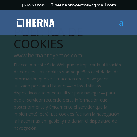
649531599
hernaproyectos@gmail.com
POLÍTICA DE
COOKIES
www.hernaproyectos.com
El acceso a este Sitio Web puede implicar la utilización
de cookies. Las cookies son pequeñas cantidades de
información que se almacenan en el navegador
utilizado por cada Usuario —en los distintos
dispositivos que pueda utilizar para navegar— para
que el servidor recuerde cierta información que
posteriormente y únicamente el servidor que la
implementó leerá. Las cookies facilitan la navegación,
la hacen más amigable, y no dañan el dispositivo de
navegación.