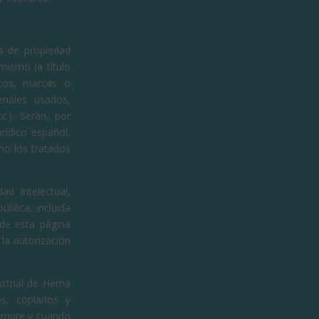
os de propiedad
mismo (a título
xtos, marcas o
riales usados,
.). Serán, por
rídico español,
mo los tratados
ad Intelectual,
ública, incluida
 de esta página
 la autorización
strial de Herna
s, copiarlos y
iempre y cuando