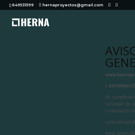
649531599
hernaproyectos@gmail.com
AVIS
GENE
www.hernapr
I. INFORMACI
En cumplimien
Sociedad de la
continuación lo
La titularidad 
Irene Simón E