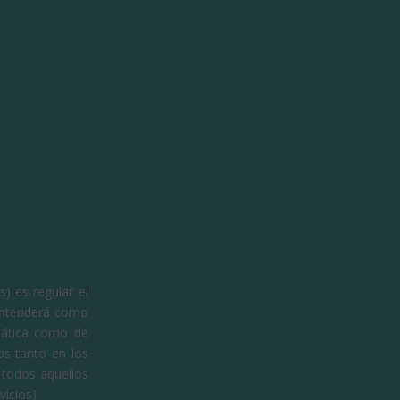
) es regular el
e entenderá como
stática como de
os tanto en los
 todos aquellos
icios).