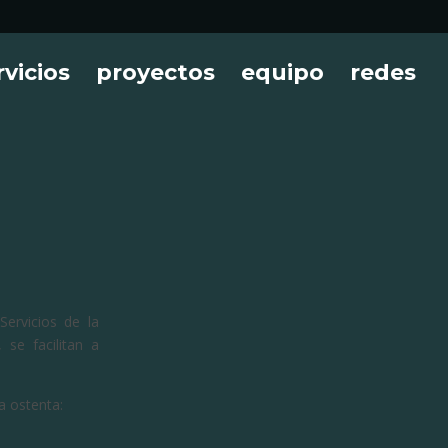
rvicios
proyectos
equipo
redes
ervicios de la
 se facilitan a
a ostenta: