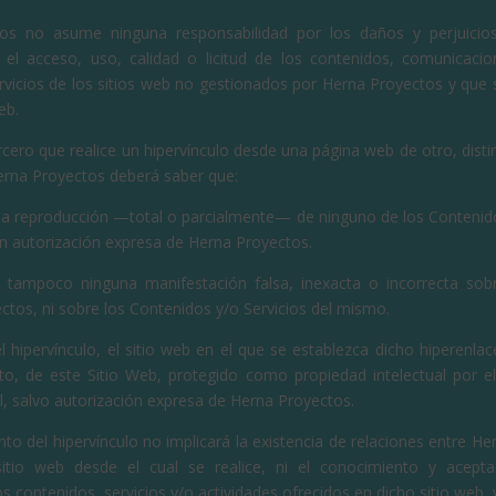
os no asume ninguna responsabilidad por los daños y perjuicio
 el acceso, uso, calidad o licitud de los contenidos, comunicacio
rvicios de los sitios web no gestionados por Herna Proyectos y que
eb.
rcero que realice un hipervínculo desde una página web de otro, distin
erna Proyectos deberá saber que:
la reproducción —total o parcialmente— de ninguno de los Contenido
in autorización expresa de Herna Proyectos.
 tampoco ninguna manifestación falsa, inexacta o incorrecta sobr
ctos, ni sobre los Contenidos y/o Servicios del mismo.
l hipervínculo, el sitio web en el que se establezca dicho hiperenla
o, de este Sitio Web, protegido como propiedad intelectual por 
l, salvo autorización expresa de Herna Proyectos.
nto del hipervínculo no implicará la existencia de relaciones entre H
l sitio web desde el cual se realice, ni el conocimiento y acept
s contenidos, servicios y/o actividades ofrecidos en dicho sitio web, 