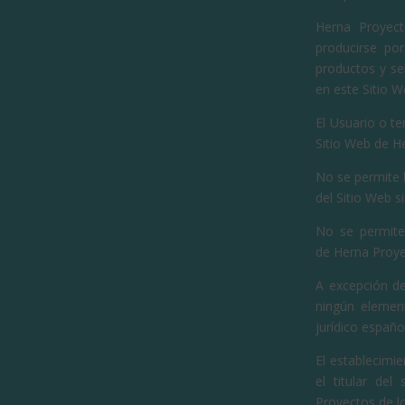
Herna Proyect
producirse por
productos y se
en este Sitio W
El Usuario o te
Sitio Web de H
No se permite 
del Sitio Web s
No se permite
de Herna Proye
A excepción de
ningún element
jurídico españo
El establecimie
el titular de
Proyectos de lo