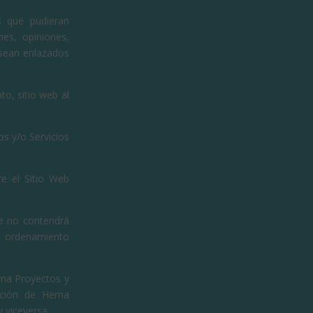
s que pudieran
nes, opiniones,
 sean enlazados
to, sitio web al
s y/o Servicios
e el Sitio Web
ce no contendrá
el ordenamiento
erna Proyectos y
ación de Herna
y viceversa.