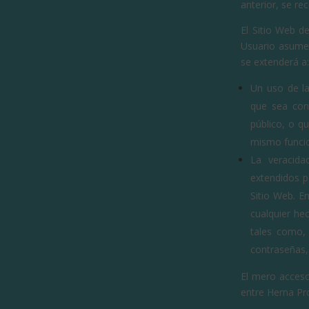
anterior, se re
El Sitio Web d
Usuario asume 
se extenderá a
Un uso de la
que sea cont
público, o q
mismo funcio
La veracida
extendidos p
Sitio Web. E
cualquier he
tales como, 
contraseñas,
El mero acceso
entre Herna Pr