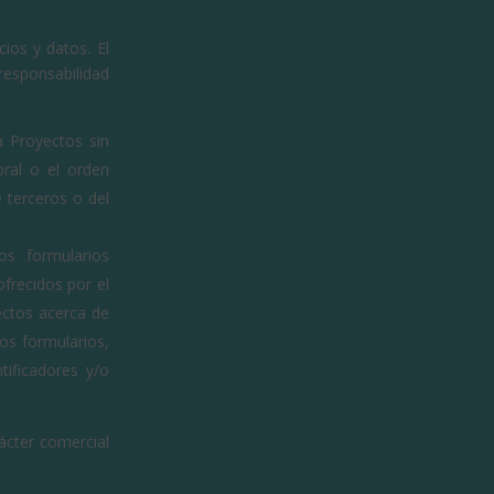
ios y datos. El
responsabilidad
a Proyectos sin
oral o el orden
 terceros o del
os formularios
frecidos por el
ectos acerca de
os formularios,
tificadores y/o
ácter comercial