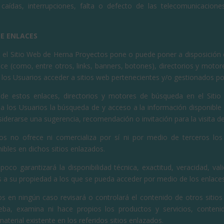
caídas, interrupciones, falta o defecto de las telecomunicacion
DE ENLACES
 el Sitio Web de Herna Proyectos pone o puede poner a disposición 
ce (como, entre otros, links, banners, botones), directorios y moto
 los Usuarios acceder a sitios web pertenecientes y/o gestionados po
 de estos enlaces, directorios y motores de búsqueda en el Siti
r a los Usuarios la búsqueda de y acceso a la información disponible 
iderarse una sugerencia, recomendación o invitación para la visita d
os no ofrece ni comercializa por sí ni por medio de terceros los
nibles en dichos sitios enlazados.
oco garantizará la disponibilidad técnica, exactitud, veracidad, vali
os a su propiedad a los que se pueda acceder por medio de los enlaces
s en ningún caso revisará o controlará el contenido de otros sitio
ba, examina ni hace propios los productos y servicios, contenid
material existente en los referidos sitios enlazados.