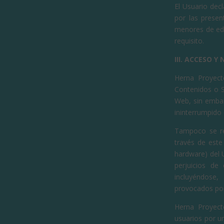
El Usuario decl
por las presen
menores de eda
requisito.
III. ACCESO 
Herna Proyecto
Contenidos o S
Web, sin embar
ininterrumpido 
Tampoco se re
través de este
hardware) del 
perjuicios de
incluyéndose,
provocados por 
Herna Proyect
usuarios por u