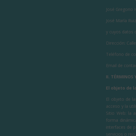
José Gregorio
José María Rui
y cuyos datos 
Dirección: Call
Teléfono de c
Email de conta
II. TÉRMINOS
El objeto de l
El objeto de l
acceso y la uti
Sitio Web: la 
forma dinámica
interfaces de 
servicios o rec