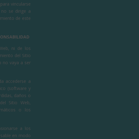
 para vincularse
 no se dirige a
imiento de este
SPONSABILIDAD
 Web, ni de los
iento del Sitio
b no vaya a ser
da accederse a
ico (software y
rdidas, daños o
del Sitio Web,
rmáticos o los
sionarse a los
onsable en modo