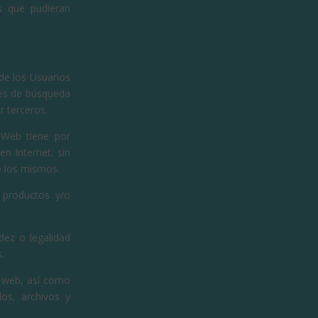
es que pudieran
de los Usuarios
res de búsqueda
r terceros.
o Web tiene por
en Internet, sin
e los mismos.
 productos y/o
dez o legalidad
.
s web, así como
os, archivos y