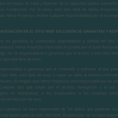
ara ser mayor de edad y disponer de la capacidad jurídica suficiente
tes Condiciones. Por lo tanto, este Sitio Web de Herna Proyectos
d. Herna Proyectos declina cualquier responsabilidad por el incumpl
Y NAVEGACIÓN EN EL SITIO WEB: EXCLUSIÓN DE GARANTÍAS Y RE
s no garantiza la continuidad, disponibilidad y utilidad del Sitio
ervicios. Herna Proyectos hará todo lo posible por el buen funcionam
go, no se responsabiliza ni garantiza que el acceso a este Sitio We
o que esté libre de error.
sponsabiliza o garantiza que el contenido o software al que pue
 Sitio Web, esté libre de error o cause un daño al sistema informát
Usuario. En ningún caso Herna Proyectos será responsable por las pé
 cualquier tipo que surjan por el acceso, navegación y el uso 
 pero no limitándose, a los ocasionados a los sistemas info
la introducción de virus.
os tampoco se hace responsable de los daños que pudiesen oca
n uso inadecuado de este Sitio Web. En particular, no se hace resp