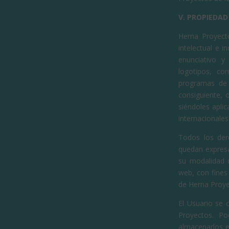
V. PROPIEDAD
Herna Proyecto
intelectual e 
enunciativo y
logotipos, co
programas de 
consiguiente, 
siéndoles apli
internacionales
Todos los dere
quedan expresam
su modalidad d
web, con fines 
de Herna Proye
El Usuario se 
Proyectos. Po
almacenarlos e