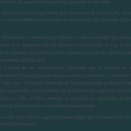
comienda al Usuario leerlas cada vez que visite el Sitio Web.
e Herna Proyectos proporciona gran diversidad de información, servic
su responsabilidad para realizar un uso correcto del Sitio Web. Esta 
:
 información, Contenidos y/o Servicios y datos ofrecidos por Hern
rario a lo dispuesto por las presentes Condiciones, la Ley, la m
ue de cualquier otro modo puedan suponer lesión de los derechos de
namiento del Sitio Web.
d y licitud de las informaciones aportadas por el Usuario en l
or Herna Proyectos para el acceso a ciertos Contenidos o Servicios o
n todo caso, el Usuario notificará de forma inmediata a Herna Proy
cho que permita el uso indebido de la información registrada en dich
pero no sólo, el robo, extravío, o el acceso no autorizado a iden
 con el fin de proceder a su inmediata cancelación.
 a este Sitio Web no supone entablar ningún tipo de relación de car
oyectos y el Usuario.