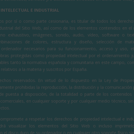
 INTELECTUAL E INDUSTRIAL
s por sí o como parte cesionaria, es titular de todos los derech
industrial del Sitio Web, así como de los elementos contenidos en el 
 no exhaustivo, imágenes, sonido, audio, vídeo, software o te
mbinaciones de colores, estructura y diseño, selección de mate
ordenador necesarios para su funcionamiento, acceso y uso, etc
obras protegidas como propiedad intelectual por el ordenamiento ju
cables tanto la normativa española y comunitaria en este campo, co
 relativos a la materia y suscritos por España.
chos reservados. En virtud de lo dispuesto en la Ley de Propied
ente prohibidas la reproducción, la distribución y la comunicación p
e puesta a disposición, de la totalidad o parte de los contenidos
comerciales, en cualquier soporte y por cualquier medio técnico, sin
ctos.
compromete a respetar los derechos de propiedad intelectual e indu
drá visualizar los elementos del Sitio Web o incluso imprimirlo
n el disco duro de su ordenador o en cualquier otro soporte físico s