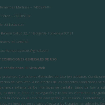
 Hernández Martínez – 74002794H
z Pérez – 74010510Y
de contacto son:
e Ramón Gallud 32, 1º Izquierda Torrevieja 03181
ontacto: 697496949
cto:
hernaproyectos@gmail.com
 Y CONDICIONES GENERALES DE USO
as condiciones: El Sitio Web
as presentes Condiciones Generales de Uso (en adelante, Condiciones
lización del Sitio Web. A los efectos de las presentes Condiciones s
apariencia externa de los interfaces de pantalla, tanto de forma e
, es decir, el árbol de navegación; y todos los elementos integrad
pantalla como en el árbol de navegación (en adelante, Contenidos) y
ursos en línea que en su caso ofrezca a los Usuarios (en adelante, Serv