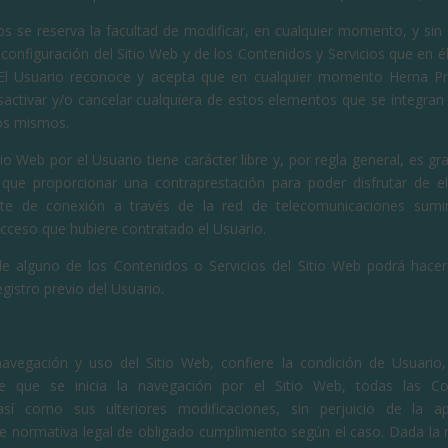
s se reserva la facultad de modificar, en cualquier momento, y sin a
configuración del Sitio Web y de los Contenidos y Servicios que en é
 El Usuario reconoce y acepta que en cualquier momento Herna P
esactivar y/o cancelar cualquiera de estos elementos que se integran 
los mismos.
tio Web por el Usuario tiene carácter libre y, por regla general, es gra
que proporcionar una contraprestación para poder disfrutar de el
oste de conexión a través de la red de telecomunicaciones sumin
cceso que hubiere contratado el Usuario.
 de alguno de los Contenidos o Servicios del Sitio Web podrá hace
egistro previo del Usuario.
navegación y uso del Sitio Web, confiere la condición de Usuario
e que se inicia la navegación por el Sitio Web, todas las Co
 así como sus ulteriores modificaciones, sin perjuicio de la ap
e normativa legal de obligado cumplimiento según el caso. Dada la r