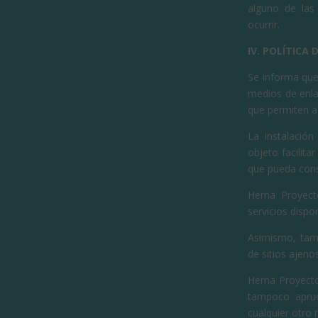
alguno de las 
ocurrir.
IV. POLÍTICA 
Se informa que
medios de enla
que permiten a
La instalación
objeto facilita
que pueda cons
Herna Proyect
servicios dispo
Asimismo, tamp
de sitios ajen
Herna Proyecto
tampoco aprue
cualquier otro 