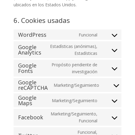
ubicados en los Estados Unidos.
6. Cookies usadas
WordPress
Funcional
Consent
to
Google
Estadísticas (anónimas),
Analytics
service
Consent
Estadísticas
wordpress
to
Google
Propósito pendiente de
service
Fonts
Consent
investigación
google-
to
analytics
Google
Marketing/Seguimiento
service
reCAPTCHA
Consent
google-
to
Google
fonts
Marketing/Seguimiento
service
Maps
Consent
google-
to
Marketing/Seguimiento,
recaptcha
Facebook
service
Consent
Funcional
google-
to
maps
Funcional,
service