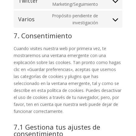
Twitter
Consent
Marketing/Seguimiento
facebook
to
Propósito pendiente de
service
Varios
Consent
investigación
twitter
to
7. Consentimiento
service
varios
Cuando visites nuestra web por primera vez, te
mostraremos una ventana emergente con una
explicación sobre las cookies. Tan pronto como hagas
clic en «Guardar preferencias», aceptas que usemos
las categorías de cookies y plugins que has
seleccionado en la ventana emergente, tal y como se
describe en esta política de cookies. Puedes desactivar
el uso de cookies a través de tu navegador, pero, por
favor, ten en cuenta que nuestra web puede dejar de
funcionar correctamente.
7.1 Gestiona tus ajustes de
consentimiento